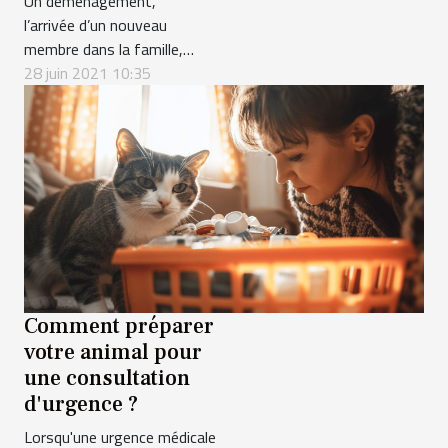
Un déménagement,
l’arrivée d’un nouveau
membre dans la famille,
les bruits et les fêtes
28 juin 2021 10:35
sont autant de facteurs
qui causent le stress chez
le chat. En effet, le chat
est un animal très
sensible au stress. Ce
dernier peut entraîner
plusieurs pathologies
chez le chat. Toutefois,
plusieurs...
Comment préparer
votre animal pour
une consultation
d'urgence ?
Lorsqu'une urgence médicale