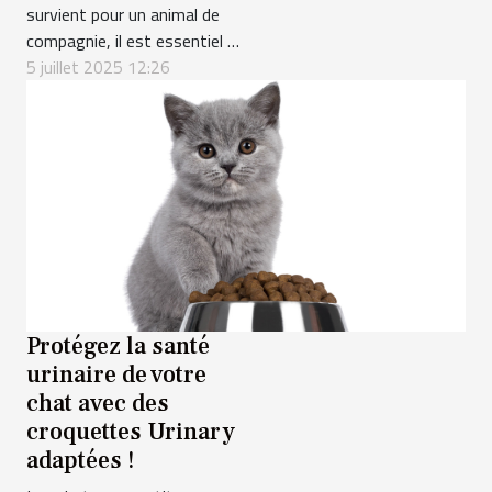
survient pour un animal de
compagnie, il est essentiel de
réagir rapidement et
5 juillet 2025 12:26
efficacement. Cependant, la
préparation avant d’arriver à
la clinique peut faire toute la
différence pour la sécurité et
le bien-être de l’animal. Dans
cet article, découvrez les
étapes...
Protégez la santé
urinaire de votre
chat avec des
croquettes Urinary
adaptées !