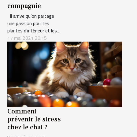
compagnie
Il arrive qu’on partage
une passion pour les
plantes d’intérieur et les
animaux de compagnie.
17 mai 2021 20:15
Cependant, la vie des uns
peut être menacée par la
présence des autres. Ici,
nous présentons quatre
plantes toxiques pour nos
animaux. Les liliacées
Cette famille de plantes
regroupe les Tulipês,...
Comment
prévenir le stress
chez le chat ?