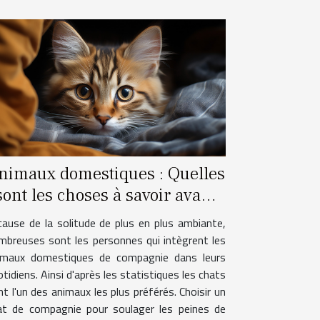
nimaux domestiques : Quelles
sont les choses à savoir avant
e procéder à l'acquisition d'un
cause de la solitude de plus en plus ambiante,
chat ?
mbreuses sont les personnes qui intègrent les
imaux domestiques de compagnie dans leurs
tidiens. Ainsi d'après les statistiques les chats
t l'un des animaux les plus préférés. Choisir un
at de compagnie pour soulager les peines de