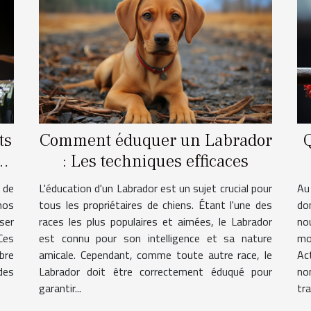
ts
Comment éduquer un Labrador
Q
es
: Les techniques efficaces
 de
L'éducation d'un Labrador est un sujet crucial pour
Au
nos
tous les propriétaires de chiens. Étant l'une des
do
iser
races les plus populaires et aimées, le Labrador
nou
Ces
est connu pour son intelligence et sa nature
mo
bre
amicale. Cependant, comme toute autre race, le
Ac
des
Labrador doit être correctement éduqué pour
no
garantir...
tra