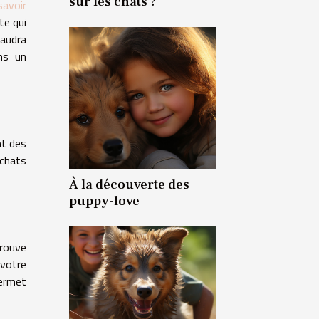
sur les chats ?
savoir
te qui
faudra
ns un
nt des
 chats
À la découverte des
puppy-love
trouve
 votre
permet