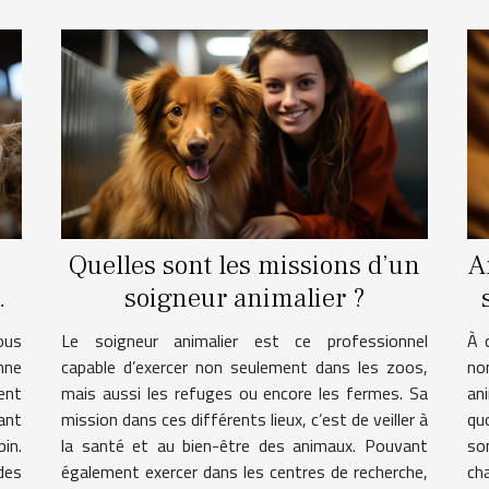
Quelles sont les missions d’un
A
soigneur animalier ?
d
ous
Le soigneur animalier est ce professionnel
À 
nne
capable d’exercer non seulement dans les zoos,
no
ent
mais aussi les refuges ou encore les fermes. Sa
an
ant
mission dans ces différents lieux, c’est de veiller à
quo
pin.
la santé et au bien-être des animaux. Pouvant
son
des
également exercer dans les centres de recherche,
ch